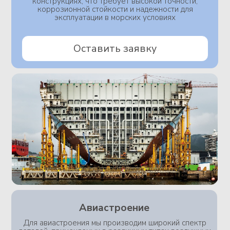
Авиастроение
Для авиастроения мы производим широкий спектр
деталей, применяемых в различных типах воздушных
судов — от коммерческих и грузовых до военных.
Наше производство ориентировано на высокое
качество и соответствие международным
авиационным стандартам. Мы изготавливаем к
примеру элементы обшивки, используя легкие, но
прочные материалы, такие как алюминиевые сплавы
и композиты. Каждая деталь проходит строгие тесты
на вибрации, перепады температур и нагрузки, что
гарантирует надежную и безопасную эксплуатацию
воздушных судов в любых условиях.
Оставить заявку