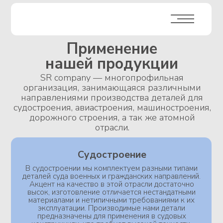
Применение
нашей продукции
SR company — многопрофильная
организация, занимающаяся различными
направлениями производства деталей для
судостроения, авиастроения, машиностроения,
дорожного строения, а так же атомной
отрасли.
Судостроение
В судостроении мы комплектуем разными типами
деталей суда военных и гражданских направлений.
Акцент на качество в этой отрасли достаточно
высок, изготовление отличается нестандатными
материалами и нетипичными требованиями к их
эксплуатации. Производимые нами детали
предназначены для применения в судовых
конструкциях, что требует высокой точности,
коррозионной стойкости и надежности для
эксплуатации в морских условиях
Оставить заявку