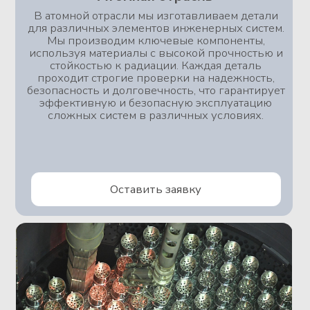
+7 (812) 606 19-09
sale@sr.company
Фрезерные работы
Токарные работы
Автоматы продольного точения
Применение продукции
Вакансии
Политика конфиденциальности
2025 Все права защищены
группа компаний "Система
Ресурсов"