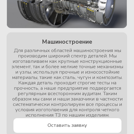
Дорожное строительство
В дорожном строительстве мы выполняем
разнообразные работы, ориентируясь на высокое
качество и соблюдение международных стандартов.
Мы строим как крупные инфраструктурные объекты,
так и более мелкие дорожные элементы, используя
современные и износостойкие материалы, такие как
асфальтобетон, бетон и геосинтетики. Каждая часть
проекта проходит строгие проверки на
устойчивость, долговечность и способность
выдерживать интенсивные нагрузки, что
гарантирует безопасную и продолжительную
эксплуатацию дорожных объектов в любых
климатических условиях.
Оставить заявку