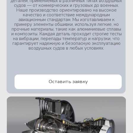
Машиностроение
Для различных областей машиностроения мы
производим широкий спектр деталей. Мы
изготавливаем как крупные конструкционные
элемент, так и более мелкие точные механизмы
и узлы, используя прочные и износостойкие
материалы, такие как сталь, чугун и композиты.
Каждая деталь проходит строгие тесты на
прочность, а наше предприятие подвергается
регулярным всесторонним аудитам. Таким
образом мы сами и наши заказчики в частности
систематически контролируем все процессы и
условия изготолвения для контроля четкого
исполнения ТЗ по нашим изделиям.
Оставить заявку