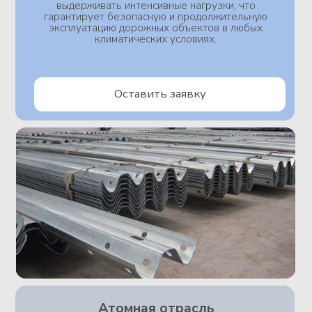
Железнодорожный транспорт
В сфере железнодорожного транспорта мы
комплектуем своими изделиями широкий спект
объектов, в том числе производственные,
испытательные и сборочные площадки. Наши детали
используются повсеместно: в вагоностроении,
электрилизации и многих других отраслях этой
сферы промышленности. Мы изготавливаем
комплектующие для тормозных механизмов,
мебельной продукции, аппаратов привода,
сборочных узлов - все компоненты проходят
строгий контроль качества сначала на нашей
площадке, а далее на территории заказчика. Четкий
механизм многократных проверок и испытаний
позволяет гарантировать конечному потребителю
безопасность эксплуатации столь ответственного
оборудования и комфортную эксплуатацию любого
вида железнодорожного транспорта.
Оставить заявку