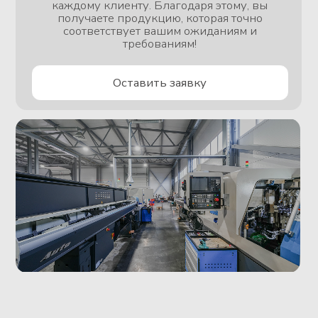
Подробнее
Подробнее
Наше оборудование
Характеристики
Наименование
Кол-во
Фрезерный
Рабочий размер стола
2 шт
станок EMV-600
500х350
Фрезерный
Рабочий размер стола
1 шт
станок EMV-1020
900х540
Фрезерный
Рабочий размер стола
1 шт
станок SVL-1360
1100х540
Максимальный диаметр
прутка 54 мм, длина
Токарный станок
точения 500 мм,
2 шт
SL-8
максимальный диаметр