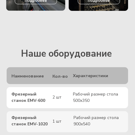
Максимальная длина
Автомат
точения 200 мм,
продольного
максимальный диаметр
1 шт
точения Nomura
обрабатываемого прутка
NN20
20 мм
Этапы работы
ОСТАВЛЯЕТЕ
ОЦЕНКА
СОГЛАСОВАНИЕ
ЗАЯВКУ
Формируем КП
Мы составляем
и
тех.процесс и
согласовываем
Оставить заявку
просчитываем
сроки и
стоимость
стоимость