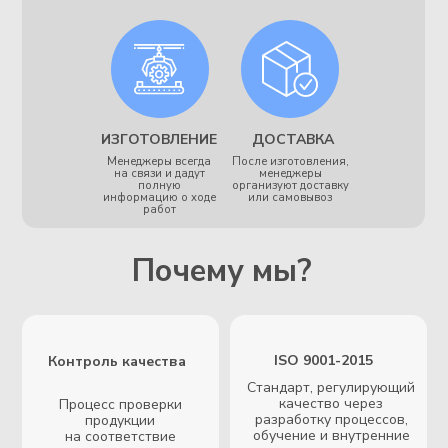
продать изделия, а
предложить решения,
которые точно
соответствуют вашим
потребностям и
обеспечивают стабильный
рост вашего бизнеса.
Начальник склада
Лештаев Сергей
Мой подход к делу основан
на двух ключевых
принципах: порядок и
ответственность. Каждая
деталь имеет свою историю:
от момента поступления
сырья до отправки готового
изделия клиенту. Я горжусь
тем, что моя команда и я
обеспечиваем слаженную
работу склада, где каждая
мелочь находится под
контролем, а каждая партия
продукции отправляется
точно в срок.