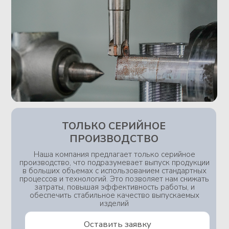
СОБСТВЕННЫЕ МОЩНОСТИ
Мы используем собственные
производственные мощности, что позволяет
полностью контролировать процесс на каждом
этапе. Мы гарантируем высокое качество и
гибкость в выполнении заказов, оперативно
реагируем на изменения требований и
обеспечиваем индивидуальный подход к
каждому клиенту. Благодаря этому, вы
получаете продукцию, которая точно
соответствует вашим ожиданиям и
требованиям!
Оставить заявку