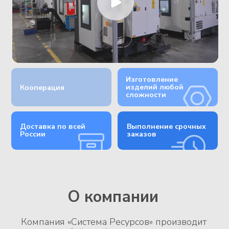
сложности
Выполнение срочных
Доставка по всей
заказов
России
О компании
Компания «Система Ресурсов» производит
изделия любой конфигурации по чертежам
или готовым образцам, обеспечивая высокое
качество и своевременное выполнение
заказов благодаря современным станкам и
опытному персоналу.
ИЗГОТОВЛЕНИЕ ДЕТАЛЕЙ НА ЗАКАЗ
Наша компания занимается созданием уникальных
компонентов по индивидуальным спецификациям
клиента. Мы разрабатываем проект, изготавливаем
прототипы и используем специализированное
оборудование для достижения наивысшей
точности и качества продукции. Этот подход
позволяет нам удовлетворить специфические
требования и предпочтения заказчиков.