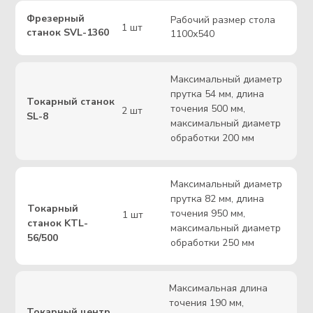
ИЗГОТОВЛЕНИЕ
ДОСТАВКА
Менеджеры всегда
После изготовления,
на связи и дадут
менеджеры
полную
организуют доставку
информацию о ходе
или самовывоз
работ
Почему мы?
ISO 9001-2015
Контроль качества
Стандарт, регулирующий
качество через
Процесс проверки
разработку процессов,
продукции
обучение и внутренние
на соответствие
аудиты.
стандартам.
Квалифицированные
специалисты
Соблюдение сроков
Профессионалы с
Обеспечение
необходимыми
выполнения задач в
знаниями и опытом для
установленные
выполнения сложных
временные рамки.
задач.