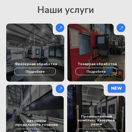
обработки 200 мм
Максимальный диаметр
прутка 82 мм, длина
Токарный
точения 950 мм,
1 шт
станок KTL-
максимальный диаметр
56/500
обработки 250 мм
Максимальная длина
точения 190 мм,
Токарный центр
максимальный диаметр
1 шт
NL2500LM
обрабатываемого прутка
32 мм
Максимальная длина
Автомат
точения 170 мм,
продольного
2 шт
максимальный диаметр
точения Nomura
обрабатываемого прутка
NN32
25 мм
Максимальная длина
точения 190 мм,
Автомат
максимальный диаметр
продольного
1 шт
обрабатываемого прутка
точения RSB25
32 мм