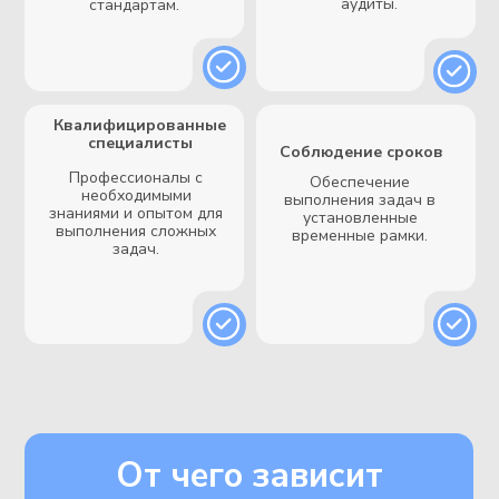
Начальник
производства
Редер Александр
Я всегда открыт к диалогу и
готов предложить
индивидуальные решения,
которые помогут
оптимизировать затраты,
улучшить характеристики
продукции или ускорить
производство. Будь то
крупный серийный заказ или
уникальная партия деталей
— мы подходим к каждому
проекту с полной отдачей.
Инженер
Паньков Илья
За моими плечами годы
опыта в проектировании и
разработке изделий любой
сложности. Я обеспечиваю
точность исполнения и
высокое качество
продукции, превращая идеи
клиентов в готовые
решения. Для меня важно,
чтобы каждый проект не
просто соответствовал
требованиям, а полностью
удовлетворял потребности
клиента и приносил
реальную пользу его
бизнесу